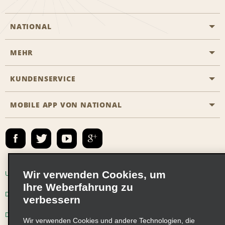
NATIONAL
MEHR
Eine Reservierung vornehmen
Emerald Club
KUNDENSERVICE
Karriere
Das Business Rental Programm
Inhaltsübersicht
MOBILE APP VON NATIONAL
Barrierefreiheit
Partnerprogramme
Kontakt
Emerald Club Anmelden
E-Mail anmelden
Wir verwenden Cookies, um
Unternehmensinformationen
Nutzungsbedingungen
Ihre Weberfahrung zu
Datenschutzrichtlinie
Cookie-Richtlinie
verbessern
Datenschutzoptionen
Wir verwenden Cookies und andere Technologien, die