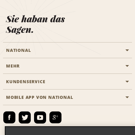
Sie haban das
Sagen.
NATIONAL
MEHR
Eine Reservierung vornehmen
Emerald Club
KUNDENSERVICE
Karriere
Das Business Rental Programm
Inhaltsübersicht
MOBILE APP VON NATIONAL
Barrierefreiheit
Partnerprogramme
Kontakt
Emerald Club Anmelden
E-Mail anmelden