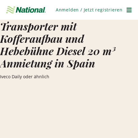
Navigation
überspringen
Anmelden / Jetzt registrieren
Men
Transporter mit
Kofferaufbau und
Hebebühne Diesel 20 m³
Anmietung in Spain
Iveco Daily oder ähnlich