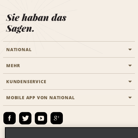
Sie haban das
Sagen.
NATIONAL
MEHR
Eine Reservierung vornehmen
Emerald Club
KUNDENSERVICE
Karriere
Das Business Rental Programm
Inhaltsübersicht
MOBILE APP VON NATIONAL
Barrierefreiheit
Partnerprogramme
Kontakt
Emerald Club Anmelden
E-Mail anmelden