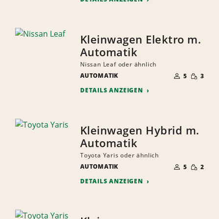
Kleinwagen Elektro m.
Automatik
Nissan Leaf oder ähnlich
ANZAHL
GERINGE
AUTOMATIK
DER
5
3
MENGE
MITFAHRER
DETAILS ANZEIGEN
Kleinwagen Hybrid m.
Automatik
Toyota Yaris oder ähnlich
ANZAHL
GERINGE
AUTOMATIK
DER
5
2
MENGE
MITFAHRER
DETAILS ANZEIGEN