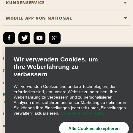
KUNDENSERVICE
Karriere
Das Business Rental Programm
Inhaltsübersicht
MOBILE APP VON NATIONAL
Barrierefreiheit
Partnerprogramme
Kontakt
Emerald Club Anmelden
E-Mail anmelden
Wir verwenden Cookies, um
Unternehmensinformationen
Nutzungsbedingungen
Ihre Weberfahrung zu
Datenschutzrichtlinie
Cookie-Richtlinie
verbessern
Datenschutzoptionen
Wir verwenden Cookies und andere Technologien, die
erforderlich sind, um unsere Website zu betreiben, Ihre
Beschwerdeverfahren nach dem Lieferkettensorgfaltspflichtengesetz
Weberfahrung zu verbessern und zu personalisieren,
Analysen durchzuführen und unser Marketing zu optimieren.
Sie können Ihre Einstellungen jederzeit unter „Einstellungen
verwalten“ aktualisieren.
Cookie Privacy Policy
Lieferkettensorgfaltspflichtengesetz (LkSG) Grundsatzerklärung
© 2026 Enterprise Holdings, Inc. Alle Rechte vorbehalten
Alle Cookies akzeptieren