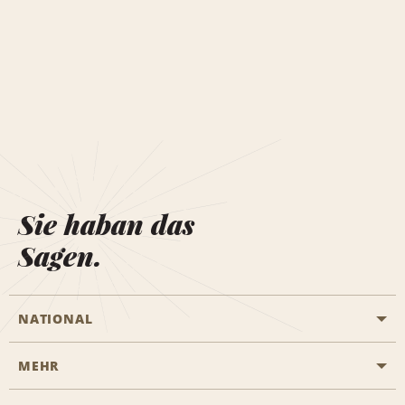
Sie haban das
Sagen.
NATIONAL
MEHR
Eine Reservierung vornehmen
Emerald Club