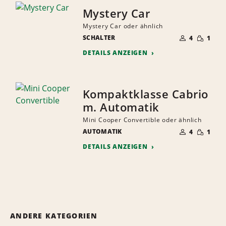
Mystery Car
Mystery Car oder ähnlich
ANZAHL
GERINGE
SCHALTER
DER
4
1
MENGE
MITFAHRER
DETAILS ANZEIGEN
Kompaktklasse Cabrio
m. Automatik
Mini Cooper Convertible oder ähnlich
ANZAHL
GERINGE
AUTOMATIK
DER
4
1
MENGE
MITFAHRER
DETAILS ANZEIGEN
ANDERE KATEGORIEN