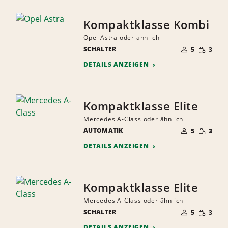
Kompaktklasse Kombi
Opel Astra oder ähnlich
ANZAHL
GERINGE
SCHALTER
DER
5
3
MENGE
MITFAHRER
DETAILS ANZEIGEN
Kompaktklasse Elite
Mercedes A-Class oder ähnlich
ANZAHL
GERINGE
AUTOMATIK
DER
5
3
MENGE
MITFAHRER
DETAILS ANZEIGEN
Kompaktklasse Elite
Mercedes A-Class oder ähnlich
ANZAHL
GERINGE
SCHALTER
DER
5
3
MENGE
MITFAHRER
DETAILS ANZEIGEN