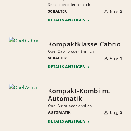
Seat Leon oder ähnlich
ANZAHL
GERINGE
SCHALTER
DER
5
2
MENGE
MITFAHRER
DETAILS ANZEIGEN
Kompaktklasse Cabrio
Opel Cabrio oder ähnlich
ANZAHL
GERINGE
SCHALTER
DER
4
1
MENGE
MITFAHRER
DETAILS ANZEIGEN
Kompakt-Kombi m.
Automatik
Opel Astra oder ähnlich
ANZAHL
GERINGE
AUTOMATIK
DER
5
3
MENGE
MITFAHRER
DETAILS ANZEIGEN