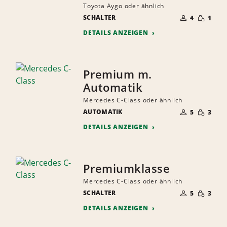
Toyota Aygo oder ähnlich
ANZAHL
GERINGE
SCHALTER
DER
4
1
MENGE
MITFAHRER
DETAILS ANZEIGEN
Premium m.
Automatik
Mercedes C-Class oder ähnlich
ANZAHL
GERINGE
AUTOMATIK
DER
5
3
MENGE
MITFAHRER
DETAILS ANZEIGEN
Premiumklasse
Mercedes C-Class oder ähnlich
ANZAHL
GERINGE
SCHALTER
DER
5
3
MENGE
MITFAHRER
DETAILS ANZEIGEN