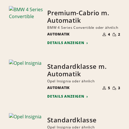
Premium-Cabrio m.
Automatik
BMW 4 Series Convertible oder ähnlich
ANZAHL
GERINGE
AUTOMATIK
DER
4
2
MENGE
MITFAHRER
DETAILS ANZEIGEN
Standardklasse m.
Automatik
Opel Insignia oder ähnlich
ANZAHL
GERINGE
AUTOMATIK
DER
5
3
MENGE
MITFAHRER
DETAILS ANZEIGEN
Standardklasse
Opel Insignia oder ähnlich