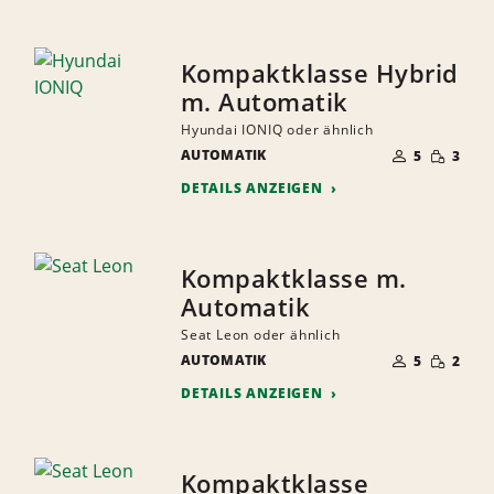
Kompaktklasse Hybrid
m. Automatik
Hyundai IONIQ oder ähnlich
ANZAHL
GERINGE
AUTOMATIK
DER
5
3
MENGE
MITFAHRER
DETAILS ANZEIGEN
Kompaktklasse m.
Automatik
Seat Leon oder ähnlich
ANZAHL
GERINGE
AUTOMATIK
DER
5
2
MENGE
MITFAHRER
DETAILS ANZEIGEN
Kompaktklasse