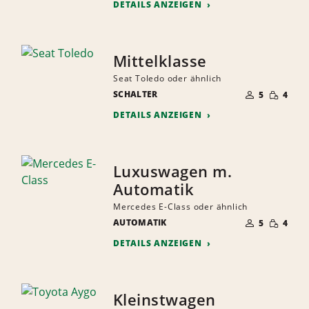
DETAILS ANZEIGEN
Mittelklasse
Seat Toledo oder ähnlich
ANZAHL
GERINGE
SCHALTER
DER
5
4
MENGE
MITFAHRER
DETAILS ANZEIGEN
Luxuswagen m.
Automatik
Mercedes E-Class oder ähnlich
ANZAHL
GERINGE
AUTOMATIK
DER
5
4
MENGE
MITFAHRER
DETAILS ANZEIGEN
Kleinstwagen