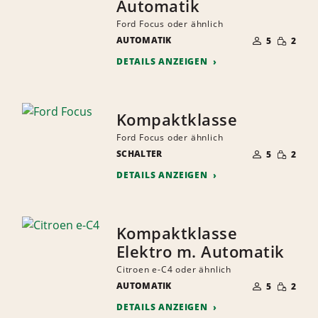
Automatik
Ford Focus oder ähnlich
ANZAHL
GERINGE
AUTOMATIK
DER
5
2
MENGE
MITFAHRER
DETAILS ANZEIGEN
Kompaktklasse
Ford Focus oder ähnlich
ANZAHL
GERINGE
SCHALTER
DER
5
2
MENGE
MITFAHRER
DETAILS ANZEIGEN
Kompaktklasse
Elektro m. Automatik
Citroen e-C4 oder ähnlich
ANZAHL
GERINGE
AUTOMATIK
DER
5
2
MENGE
MITFAHRER
DETAILS ANZEIGEN