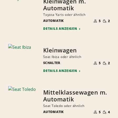
Kleinwagen m.
Automatik
Toyota Yaris oder ähnlich
ANZAHL
GERINGE
AUTOMATIK
DER
5
2
MENGE
MITFAHRER
DETAILS ANZEIGEN
Kleinwagen
Seat Ibiza oder ähnlich
ANZAHL
GERINGE
SCHALTER
DER
5
2
MENGE
MITFAHRER
DETAILS ANZEIGEN
Mittelklassewagen m.
Automatik
Seat Toledo oder ähnlich
ANZAHL
GERINGE
AUTOMATIK
DER
5
4
MENGE
MITFAHRER