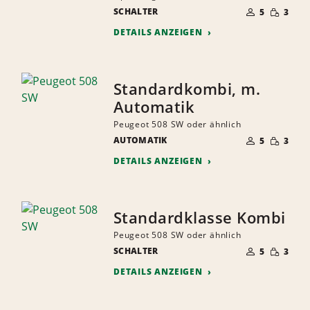
ANZAHL
GERINGE
SCHALTER
DER
5
3
MENGE
MITFAHRER
DETAILS ANZEIGEN
Standardkombi, m.
Automatik
Peugeot 508 SW oder ähnlich
ANZAHL
GERINGE
AUTOMATIK
DER
5
3
MENGE
MITFAHRER
DETAILS ANZEIGEN
Standardklasse Kombi
Peugeot 508 SW oder ähnlich
ANZAHL
GERINGE
SCHALTER
DER
5
3
MENGE
MITFAHRER
DETAILS ANZEIGEN