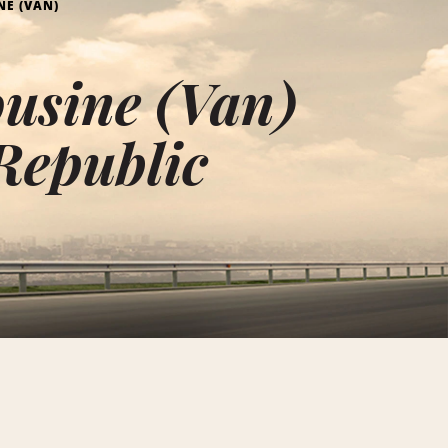
E (VAN)
usine (Van)
Republic