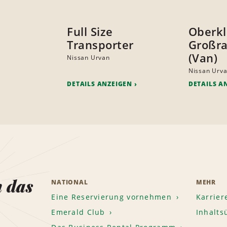
Full Size
Oberkl
Transporter
Großr
(Van)
Nissan Urvan
Nissan Urv
DETAILS ANZEIGEN
DETAILS A
n das
NATIONAL
MEHR
Eine Reservierung vornehmen
Karrier
Emerald Club
Inhalts