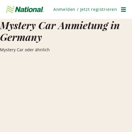
Navigation
überspringen
Anmelden / Jetzt registrieren
Men
Mystery Car Anmietung in
Germany
Mystery Car oder ähnlich