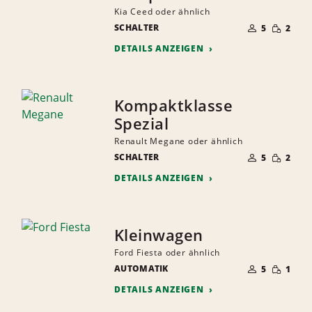
Kia Ceed oder ähnlich
ANZAHL
GERINGE
SCHALTER
DER
5
2
MENGE
MITFAHRER
DETAILS ANZEIGEN
Kompaktklasse
Spezial
Renault Megane oder ähnlich
ANZAHL
GERINGE
SCHALTER
DER
5
2
MENGE
MITFAHRER
DETAILS ANZEIGEN
Kleinwagen
Ford Fiesta oder ähnlich
ANZAHL
GERINGE
AUTOMATIK
DER
5
1
MENGE
MITFAHRER
DETAILS ANZEIGEN