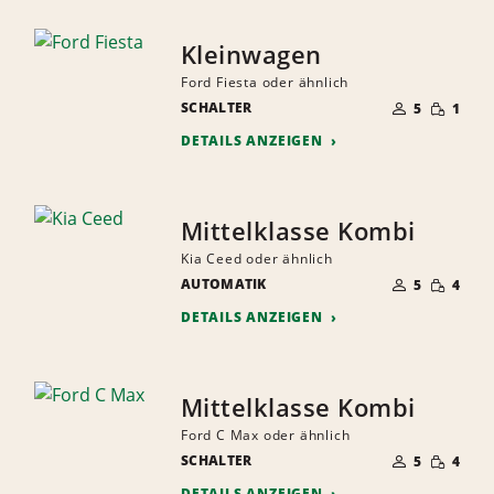
Kleinwagen
Ford Fiesta oder ähnlich
ANZAHL
GERINGE
SCHALTER
DER
5
1
MENGE
MITFAHRER
DETAILS ANZEIGEN
Mittelklasse Kombi
Kia Ceed oder ähnlich
ANZAHL
GERINGE
AUTOMATIK
DER
5
4
MENGE
MITFAHRER
DETAILS ANZEIGEN
Mittelklasse Kombi
Ford C Max oder ähnlich
ANZAHL
GERINGE
SCHALTER
DER
5
4
MENGE
MITFAHRER
DETAILS ANZEIGEN