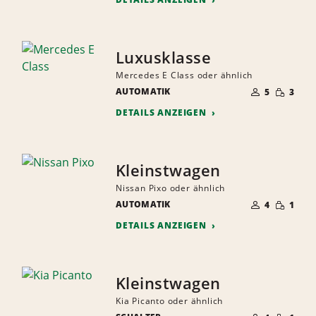
Luxusklasse
Mercedes E Class oder ähnlich
ANZAHL
GERINGE
AUTOMATIK
DER
5
3
MENGE
MITFAHRER
DETAILS ANZEIGEN
Kleinstwagen
Nissan Pixo oder ähnlich
ANZAHL
GERINGE
AUTOMATIK
DER
4
1
MENGE
MITFAHRER
DETAILS ANZEIGEN
Kleinstwagen
Kia Picanto oder ähnlich
ANZAHL
GERINGE