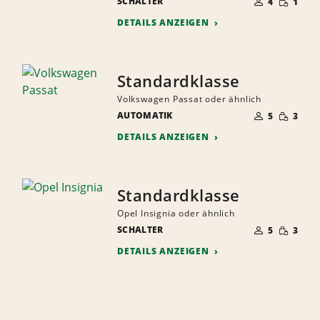
SCHALTER
DER
4
1
MENGE
MITFAHRER
DETAILS ANZEIGEN
Standardklasse
Volkswagen Passat oder ähnlich
ANZAHL
GERINGE
AUTOMATIK
DER
5
3
MENGE
MITFAHRER
DETAILS ANZEIGEN
Standardklasse
Opel Insignia oder ähnlich
ANZAHL
GERINGE
SCHALTER
DER
5
3
MENGE
MITFAHRER
DETAILS ANZEIGEN