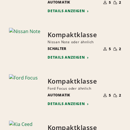
GERINGE
AUTOMATIK
DER
5
2
MENGE
MITFAHRER
DETAILS ANZEIGEN
Kompaktklasse
Nissan Note oder ähnlich
ANZAHL
GERINGE
SCHALTER
DER
5
2
MENGE
MITFAHRER
DETAILS ANZEIGEN
Kompaktklasse
Ford Focus oder ähnlich
ANZAHL
GERINGE
AUTOMATIK
DER
5
2
MENGE
MITFAHRER
DETAILS ANZEIGEN
Kompaktklasse