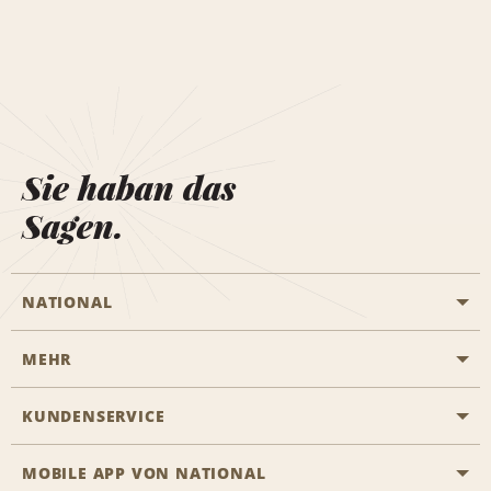
Sie haban das
Sagen.
NATIONAL
MEHR
Eine Reservierung vornehmen
Emerald Club
KUNDENSERVICE
Karriere
Das Business Rental Programm
Inhaltsübersicht
MOBILE APP VON NATIONAL
Barrierefreiheit