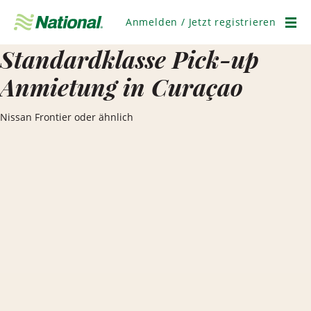
Navigation
überspringen
Anmelden / Jetzt registrieren
Men
Standardklasse Pick-up
Anmietung in Curaçao
Nissan Frontier oder ähnlich