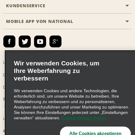
Emerald Club
KUNDENSERVICE
Karriere
Das Business Rental Programm
Inhaltsübersicht
MOBILE APP VON NATIONAL
Barrierefreiheit
Partnerprogramme
Kontakt
Emerald Club Anmelden
E-Mail anmelden
Wir verwenden Cookies, um
Unternehmensinformationen
Nutzungsbedingungen
Ihre Weberfahrung zu
Datenschutzrichtlinie
Cookie-Richtlinie
verbessern
Datenschutzoptionen
Wir verwenden Cookies und andere Technologien, die
erforderlich sind, um unsere Website zu betreiben, Ihre
Beschwerdeverfahren nach dem Lieferkettensorgfaltspflichtengesetz
Weberfahrung zu verbessern und zu personalisieren,
Analysen durchzuführen und unser Marketing zu optimieren.
Sie können Ihre Einstellungen jederzeit unter „Einstellungen
verwalten“ aktualisieren.
Cookie Privacy Policy
Lieferkettensorgfaltspflichtengesetz (LkSG) Grundsatzerklärung
© 2026 Enterprise Holdings, Inc. Alle Rechte vorbehalten
Alle Cookies akzeptieren