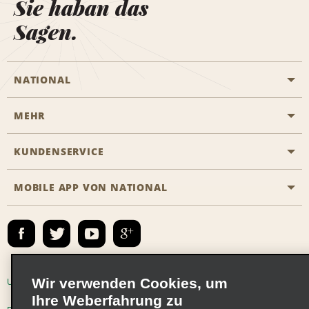
Sie haban das
Sagen.
NATIONAL
MEHR
Eine Reservierung vornehmen
Emerald Club
KUNDENSERVICE
Karriere
Das Business Rental Programm
Inhaltsübersicht
MOBILE APP VON NATIONAL
Barrierefreiheit
Partnerprogramme
Kontakt
Emerald Club Anmelden
E-Mail anmelden
Wir verwenden Cookies, um
Unternehmensinformationen
Nutzungsbedingungen
Ihre Weberfahrung zu