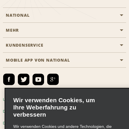
NATIONAL
MEHR
Eine Reservierung vornehmen
Emerald Club
KUNDENSERVICE
Karriere
Das Business Rental Programm
Inhaltsübersicht
MOBILE APP VON NATIONAL
Barrierefreiheit
Partnerprogramme
Kontakt
Emerald Club Anmelden
E-Mail anmelden
Wir verwenden Cookies, um
Unternehmensinformationen
Nutzungsbedingungen
Ihre Weberfahrung zu
Datenschutzrichtlinie
Cookie-Richtlinie
verbessern
Datenschutzoptionen
Wir verwenden Cookies und andere Technologien, die