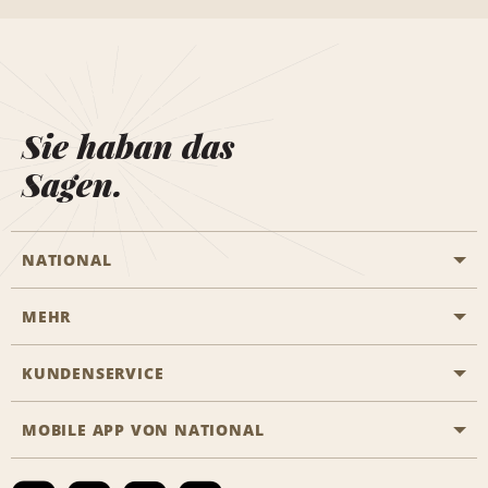
Sie haban das
Sagen.
NATIONAL
MEHR
Eine Reservierung vornehmen
Emerald Club
KUNDENSERVICE
Karriere
Das Business Rental Programm
Inhaltsübersicht
MOBILE APP VON NATIONAL
Barrierefreiheit
Partnerprogramme
Kontakt