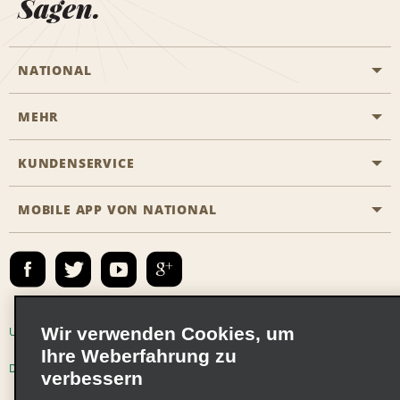
Sagen.
NATIONAL
MEHR
Eine Reservierung vornehmen
Emerald Club
KUNDENSERVICE
Karriere
Das Business Rental Programm
Inhaltsübersicht
MOBILE APP VON NATIONAL
Barrierefreiheit
Partnerprogramme
Kontakt
Emerald Club Anmelden
E-Mail anmelden
Wir verwenden Cookies, um
Unternehmensinformationen
Nutzungsbedingungen
Ihre Weberfahrung zu
Datenschutzrichtlinie
Cookie-Richtlinie
verbessern