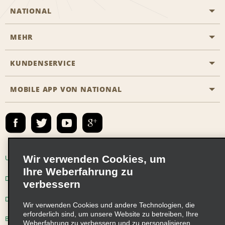
NATIONAL
MEHR
Eine Reservierung vornehmen
Emerald Club
KUNDENSERVICE
Karriere
Das Business Rental Programm
Inhaltsübersicht
MOBILE APP VON NATIONAL
Barrierefreiheit
Partnerprogramme
Kontakt
Emerald Club Anmelden
E-Mail anmelden
Wir verwenden Cookies, um
Unternehmensinformationen
Nutzungsbedingungen
Ihre Weberfahrung zu
Datenschutzrichtlinie
Cookie-Richtlinie
verbessern
Datenschutzoptionen
Wir verwenden Cookies und andere Technologien, die
erforderlich sind, um unsere Website zu betreiben, Ihre
Beschwerdeverfahren nach dem Lieferkettensorgfaltspflichtengesetz
Weberfahrung zu verbessern und zu personalisieren,