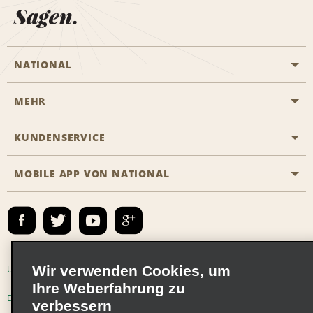
Sagen.
NATIONAL
MEHR
Eine Reservierung vornehmen
Emerald Club
KUNDENSERVICE
Karriere
Das Business Rental Programm
Inhaltsübersicht
MOBILE APP VON NATIONAL
Barrierefreiheit
Partnerprogramme
Kontakt
Emerald Club Anmelden
E-Mail anmelden
Wir verwenden Cookies, um
Unternehmensinformationen
Nutzungsbedingungen
Ihre Weberfahrung zu
Datenschutzrichtlinie
Cookie-Richtlinie
verbessern