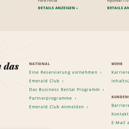
Ford Focus
Hyundai i10
DETAILS ANZEIGEN
DETAILS A
n das
NATIONAL
MEHR
Eine Reservierung vornehmen
Karrier
Emerald Club
Inhalts
Das Business Rental Programm
KUNDENS
Partnerprogramme
Barrier
Emerald Club Anmelden
Kontakt
E-Mail