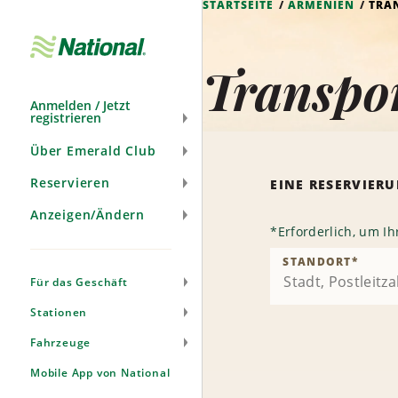
STARTSEITE
ARMENIEN
TRA
Navigation
überspringen
Transpo
Anmelden / Jetzt
registrieren
Über Emerald Club
Reservieren
EINE RESERVIE
Anzeigen/Ändern
*
Erforderlich, um I
STANDORT
*
Für das Geschäft
Stationen
Fahrzeuge
Mobile App von National