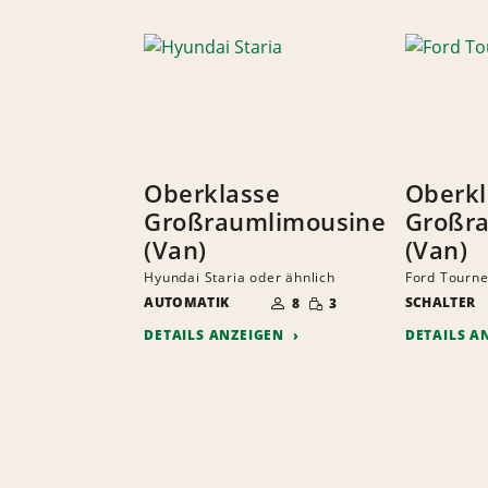
Oberklasse
Oberkl
Großraumlimousine
Großr
(Van)
(Van)
Hyundai Staria oder ähnlich
Ford Tourne
ANZAHL
GERINGE
AUTOMATIK
DER
SCHALTER
8
3
MENGE
MITFAHRER
DETAILS ANZEIGEN
DETAILS A