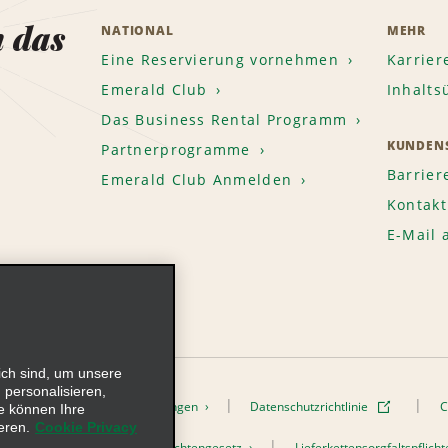
n das
NATIONAL
MEHR
Eine Reservierung vornehmen
Karrier
Emerald Club
Inhalts
Das Business Rental Programm
KUNDENS
Partnerprogramme
Barrier
Emerald Club Anmelden
Kontakt
E-Mail
ich sind, um unsere
 personalisieren,
onen
Nutzungsbedingungen
Datenschutzrichtlinie
C
e können Ihre
eren.
Cookie Privacy
h dem Lieferkettensorgfaltspflichtengesetz
Lieferkettensorgfaltspflic