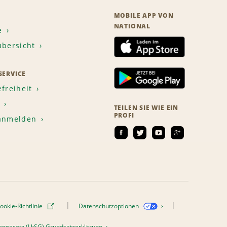
MOBILE APP VON
NATIONAL
e
übersicht
ERVICE
efreiheit
TEILEN SIE WIE EIN
PROFI
 anmelden
ookie-Richtlinie
Datenschutzoptionen
htengesetz (LkSG) Grundsatzerklärung