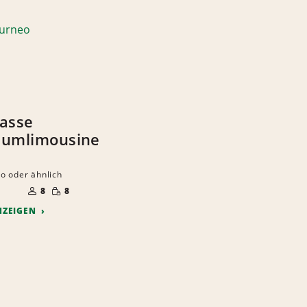
asse
aumlimousine
o oder ähnlich
ANZAHL
GERINGE
DER
8
8
MENGE
MITFAHRER
NZEIGEN