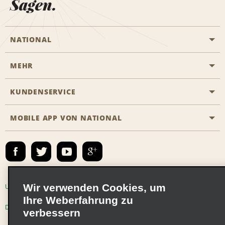
Sagen.
NATIONAL
MEHR
Eine Reservierung vornehmen
Emerald Club
KUNDENSERVICE
Karriere
Das Business Rental Programm
Inhaltsübersicht
MOBILE APP VON NATIONAL
Barrierefreiheit
Partnerprogramme
Kontakt
Emerald Club Anmelden
E-Mail anmelden
Wir verwenden Cookies, um
Unternehmensinformationen
Nutzungsbedingungen
Ihre Weberfahrung zu
Datenschutzrichtlinie
Cookie-Richtlinie
verbessern