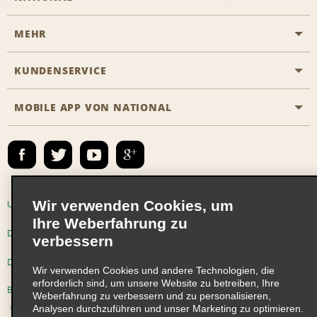
MEHR
Eine Reservierung vornehmen
Emerald Club
KUNDENSERVICE
Karriere
Das Business Rental Programm
Inhaltsübersicht
MOBILE APP VON NATIONAL
Barrierefreiheit
Partnerprogramme
Kontakt
Emerald Club Anmelden
E-Mail anmelden
Wir verwenden Cookies, um
Unternehmensinformationen
Nutzungsbedingungen
Ihre Weberfahrung zu
Datenschutzrichtlinie
Cookie-Richtlinie
verbessern
Datenschutzoptionen
Wir verwenden Cookies und andere Technologien, die
erforderlich sind, um unsere Website zu betreiben, Ihre
Beschwerdeverfahren nach dem Lieferkettensorgfaltspflichtengesetz
Weberfahrung zu verbessern und zu personalisieren,
Analysen durchzuführen und unser Marketing zu optimieren.