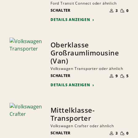
Ford Transit Connect oder ähnlich
ANZAHL
GERINGE
SCHALTER
DER
3
0
MENGE
MITFAHRER
DETAILS ANZEIGEN
Oberklasse
Großraumlimousine
(Van)
Volkswagen Transporter oder ähnlich
ANZAHL
GERINGE
SCHALTER
DER
9
5
MENGE
MITFAHRER
DETAILS ANZEIGEN
Mittelklasse-
Transporter
Volkswagen Crafter oder ähnlich
ANZAHL
GERINGE
SCHALTER
DER
3
0
MENGE
MITFAHRER