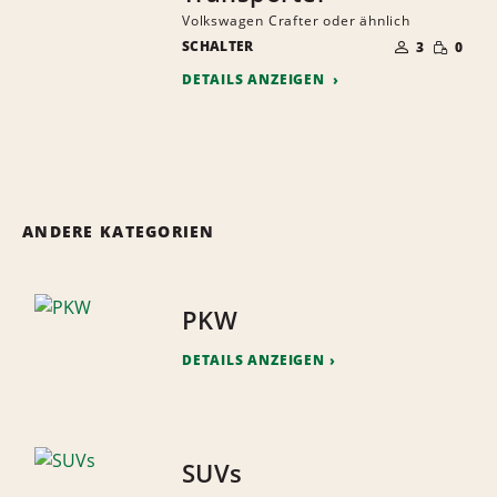
Volkswagen Crafter oder ähnlich
ANZAHL
GERINGE
SCHALTER
DER
3
0
MENGE
MITFAHRER
DETAILS ANZEIGEN
ANDERE KATEGORIEN
PKW
DETAILS ANZEIGEN
SUVs