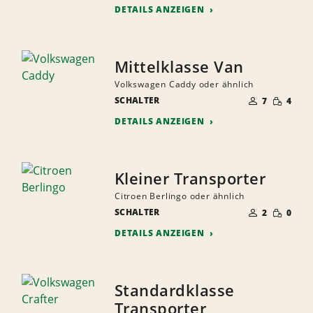
DETAILS ANZEIGEN
Mittelklasse Van
Volkswagen Caddy oder ähnlich
ANZAHL
GERINGE
SCHALTER
DER
7
4
MENGE
MITFAHRER
DETAILS ANZEIGEN
Kleiner Transporter
Citroen Berlingo oder ähnlich
ANZAHL
GERINGE
SCHALTER
DER
2
0
MENGE
MITFAHRER
DETAILS ANZEIGEN
Standardklasse
Transporter