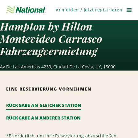
Navigation
überspringen
Anmelden / Jetzt registrieren
Men
Hampton by Hilton
Montevideo Carrasco
Fahrzeugvermietung
Av De Las Americas 4239, Ciudad De La Costa, UY, 15000
EINE RESERVIERUNG VORNEHMEN
RÜCKGABE AN GLEICHER STATION
RÜCKGABE AN ANDERER STATION
*
Erforderlich, um Ihre Reservierung abzuschließen