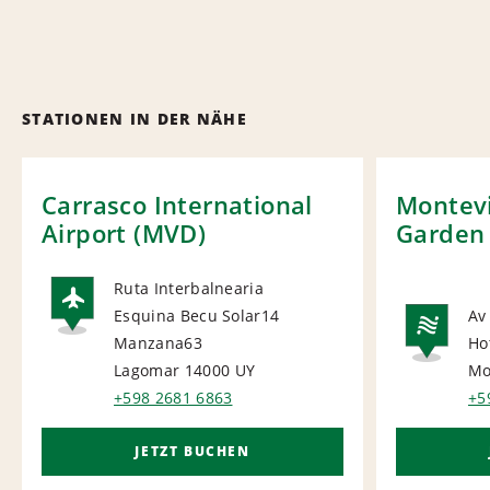
STATIONEN IN DER NÄHE
Carrasco International
Montevi
Airport (MVD)
Garden
Ruta Interbalnearia
Esquina Becu Solar14
Av
AIRPORT
Manzana63
Ho
NA
Lagomar 14000
UY
Mo
+598 2681 6863
+5
JETZT BUCHEN