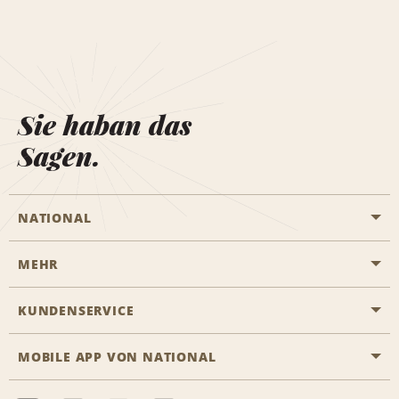
Sie haban das
Sagen.
NATIONAL
MEHR
Eine Reservierung vornehmen
Emerald Club
KUNDENSERVICE
Karriere
Das Business Rental Programm
Inhaltsübersicht
MOBILE APP VON NATIONAL
Barrierefreiheit
Partnerprogramme
Kontakt