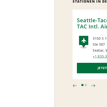
STATIONEN IN D
Seattle-Ta
TAC Intl. Ai
3150 S 1
Ste 507
AIRP
Seatac,
+1 833-
JETZ