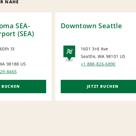
ER NÄHE
coma SEA-
Downtown Seattle
rport (SEA)
60th St
1601 3rd Ave
Seattle, WA 98101
US
ORT
NATIONA
 WA 98188
US
+1 888-826-6890
329-8465
T BUCHEN
JETZT BUCHEN