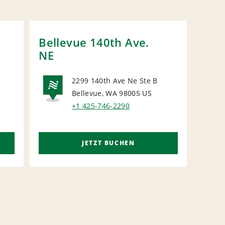
Bellevue 140th Ave.
INT
NE
2299 140th Ave Ne Ste B
Bellevue, WA 98005
US
L
NATIONAL
N
+1 425-746-2290
JETZT BUCHEN