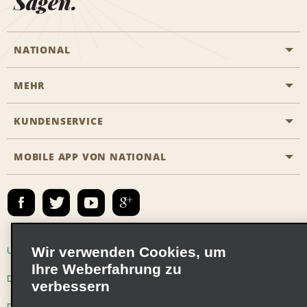
Sagen.
NATIONAL
MEHR
Eine Reservierung vornehmen
Emerald Club
KUNDENSERVICE
Karriere
Das Business Rental Programm
Inhaltsübersicht
MOBILE APP VON NATIONAL
Barrierefreiheit
Partnerprogramme
Kontakt
Emerald Club Anmelden
E-Mail anmelden
Wir verwenden Cookies, um
Unternehmensinformationen
Nutzungsbedingungen
Ihre Weberfahrung zu
Datenschutzrichtlinie
Cookie-Richtlinie
verbessern
Datenschutzoptionen