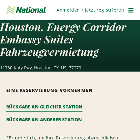
Navigation
überspringen
Anmelden / Jetzt registrieren
Men
Houston, Energy Corridor
Embassy Suites
Fahrzeugvermietung
11730 Katy Fwy, Houston, TX, US, 77079
EINE RESERVIERUNG VORNEHMEN
RÜCKGABE AN GLEICHER STATION
RÜCKGABE AN ANDERER STATION
*
Erforderlich, um Ihre Reservierung abzuschließen