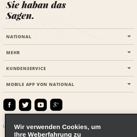
Sie haban das
Sagen.
NATIONAL
MEHR
Eine Reservierung vornehmen
Emerald Club
KUNDENSERVICE
Karriere
Das Business Rental Programm
Inhaltsübersicht
MOBILE APP VON NATIONAL
Barrierefreiheit
Partnerprogramme
Kontakt
Emerald Club Anmelden
E-Mail anmelden
Wir verwenden Cookies, um
Unternehmensinformationen
Nutzungsbedingungen
Ihre Weberfahrung zu