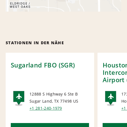
STATIONEN IN DER NÄHE
Sugarland FBO (SGR)
Housto
Interco
Airport 
12888 S Highway 6 Ste B
17
Sugar Land, TX 77498
US
Ho
AIRPORT
AI
+1 281-240-1979
+1