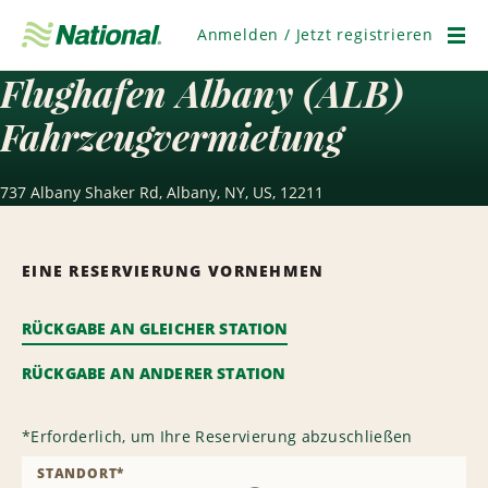
Navigation
überspringen
Anmelden / Jetzt registrieren
Men
Flughafen Albany (ALB)
Fahrzeugvermietung
737 Albany Shaker Rd, Albany, NY, US, 12211
EINE RESERVIERUNG VORNEHMEN
RÜCKGABE AN GLEICHER STATION
RÜCKGABE AN ANDERER STATION
*
Erforderlich, um Ihre Reservierung abzuschließen
STANDORT
*