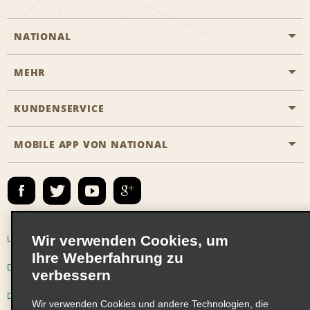
NATIONAL
MEHR
Eine Reservierung vornehmen
Emerald Club
KUNDENSERVICE
Karriere
Das Business Rental Programm
Inhaltsübersicht
MOBILE APP VON NATIONAL
Barrierefreiheit
Partnerprogramme
Kontakt
Emerald Club Anmelden
E-Mail anmelden
Wir verwenden Cookies, um
Unternehmensinformationen
Nutzungsbedingungen
Ihre Weberfahrung zu
Datenschutzrichtlinie
Cookie-Richtlinie
verbessern
Datenschutzoptionen
Wir verwenden Cookies und andere Technologien, die