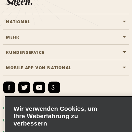
Sagen.
NATIONAL
MEHR
Eine Reservierung vornehmen
Emerald Club
KUNDENSERVICE
Karriere
Das Business Rental Programm
Inhaltsübersicht
MOBILE APP VON NATIONAL
Barrierefreiheit
Partnerprogramme
Kontakt
Emerald Club Anmelden
E-Mail anmelden
Wir verwenden Cookies, um
Unternehmensinformationen
Nutzungsbedingungen
Ihre Weberfahrung zu
Datenschutzrichtlinie
Cookie-Richtlinie
verbessern