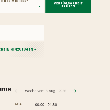
ER DES MIETERS
*
VERFÜGBARKEIT
PRÜFEN
CHEIN HINZUFÜGEN +
EITEN
Woche vom 3 Aug., 2026
MO.
00:00
-
01:30