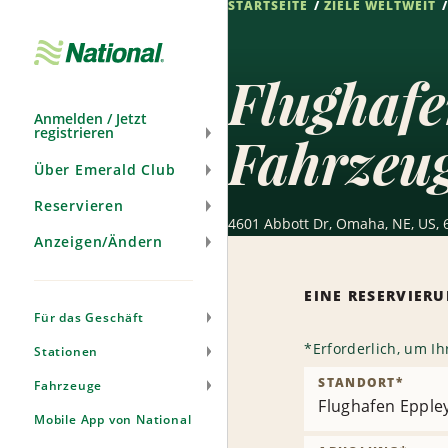
STARTSEITE
ZIELE WELTWEIT
Navigation
überspringen
Flughafe
Anmelden / Jetzt
registrieren
Fahrzeu
Über Emerald Club
Reservieren
4601 Abbott Dr, Omaha, NE, US,
Anzeigen/Ändern
EINE RESERVIE
Für das Geschäft
*
Erforderlich, um I
Stationen
STANDORT
*
Fahrzeuge
Flughafen Eppley
Mobile App von National