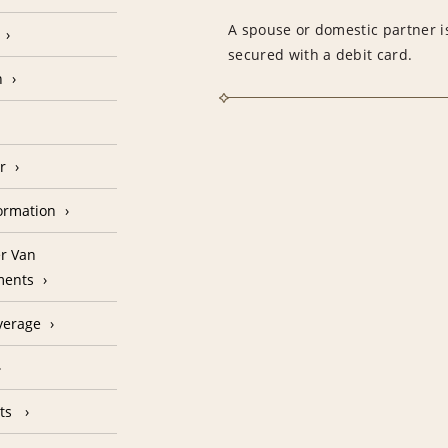
A spouse or domestic partner is
secured with a debit card.
n
r
formation
r Van
ments
verage
nts