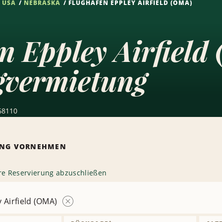
USA
NEBRASKA
FLUGHAFEN EPPLEY AIRFIELD (OMA)
n Eppley Airfiel
gvermietung
 68110
RUNG VORNEHMEN
hre Reservierung abzuschließen
 Airfield (OMA)
Station
entfernen