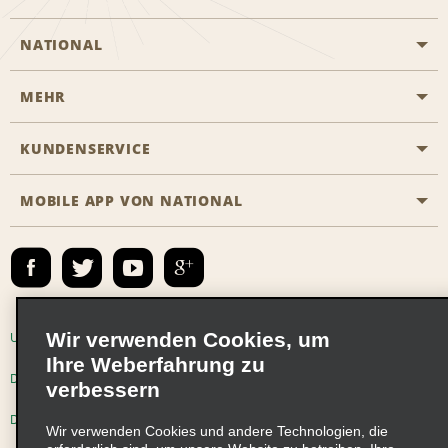
NATIONAL
MEHR
Eine Reservierung vornehmen
Emerald Club
KUNDENSERVICE
Karriere
Das Business Rental Programm
Inhaltsübersicht
MOBILE APP VON NATIONAL
Barrierefreiheit
Partnerprogramme
Kontakt
Emerald Club Anmelden
E-Mail anmelden
Wir verwenden Cookies, um
Unternehmensinformationen
Nutzungsbedingungen
Ihre Weberfahrung zu
Datenschutzrichtlinie
Cookie-Richtlinie
verbessern
Datenschutzoptionen
Wir verwenden Cookies und andere Technologien, die