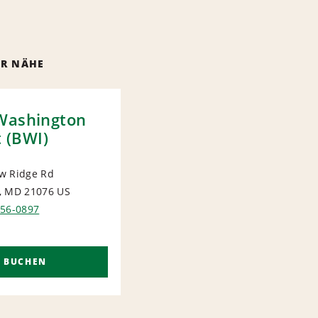
ER NÄHE
Washington
t (BWI)
w Ridge Rd
, MD 21076
US
ORT
856-0897
T BUCHEN