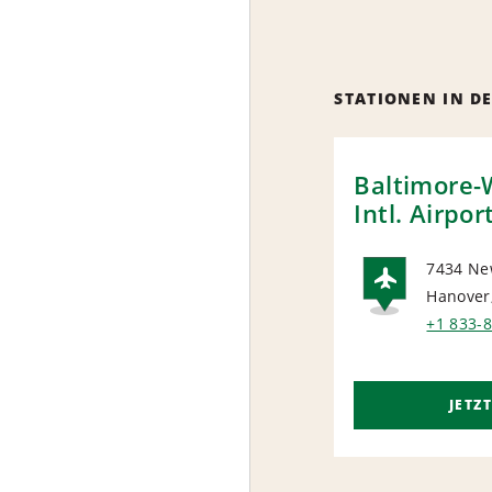
STATIONEN IN D
Baltimore-
Intl. Airpor
7434 Ne
Hanover
AIRP
+1 833-
JETZ