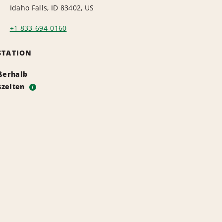
Idaho Falls, ID 83402, US
+1 833-694-0160
STATION
ßerhalb
szeiten
i