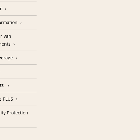
r
formation
r Van
ments
verage
nts
e PLUS
ity Protection