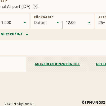
BE)
*
nal Airport (IDA)
Station
entfernen
RÜCKGABE
*
ALT
12:00
Datum
12:00
/
GUTSCHEINE
GUTSCHEIN HINZUFÜGEN +
GUTS
ÖFFNUNGSZ
2140 N Skyline Dr,