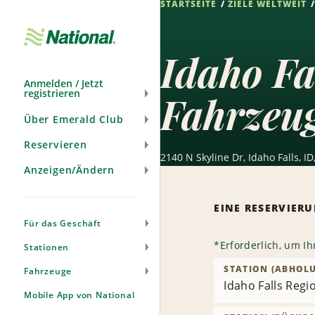
STARTSEITE
ZIELE WELTWEIT
Navigation
überspringen
Idaho Fa
Anmelden / Jetzt
registrieren
Fahrzeu
Über Emerald Club
Reservieren
2140 N Skyline Dr, Idaho Falls, ID
Anzeigen/Ändern
EINE RESERVIE
Für das Geschäft
*
Erforderlich, um I
Stationen
STATION (ABHOL
Fahrzeuge
Idaho Falls Regio
Mobile App von National