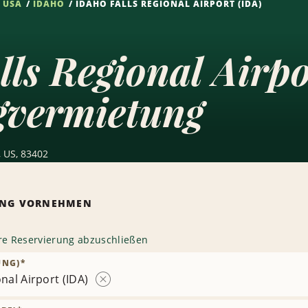
USA
IDAHO
IDAHO FALLS REGIONAL AIRPORT (IDA)
lls Regional Airp
gvermietung
, US, 83402
RUNG VORNEHMEN
hre Reservierung abzuschließen
UNG)
*
nal Airport (IDA)
Station
entfernen