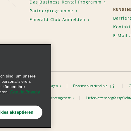
Das Business Rental Programm
KUNDENS
Partnerprogramme
Barrier
Emerald Club Anmelden
Kontakt
E-Mail
ich sind, um unsere
 personalisieren,
onen
Nutzungsbedingungen
Datenschutzrichtlinie
C
e können Ihre
eren.
Cookie Privacy
h dem Lieferkettensorgfaltspflichtengesetz
Lieferkettensorgfaltspflic
s, Inc. Alle Rechte vorbehalten
kies akzeptieren