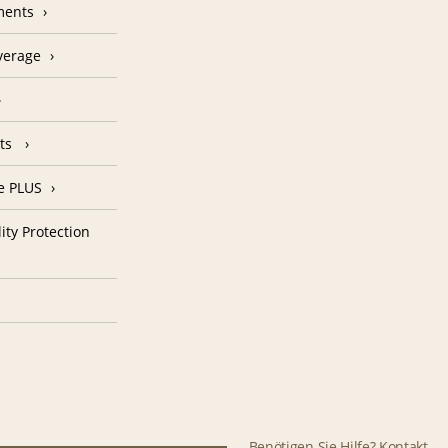
ments
verage
nts
e PLUS
ity Protection
Benötigen Sie Hilfe? Kontakt