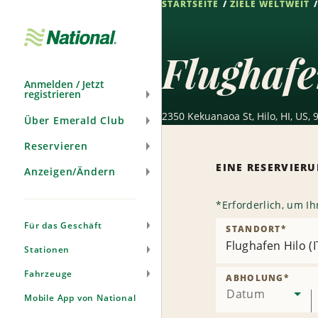
STARTSEITE
ZIELE WELTWEIT
Navigation
überspringen
Flughafe
Anmelden / Jetzt
registrieren
2350 Kekuanaoa St, Hilo, HI, US,
Über Emerald Club
Reservieren
EINE RESERVIE
Anzeigen/Ändern
*
Erforderlich, um I
Für das Geschäft
STANDORT
*
Flughafen Hilo (
Stationen
Fahrzeuge
ABHOLUNG
*
Datum
Mobile App von National