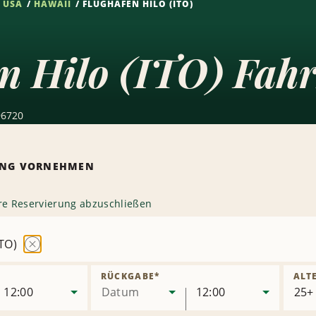
USA
HAWAII
FLUGHAFEN HILO (ITO)
n Hilo (ITO) Fah
 96720
RUNG VORNEHMEN
hre Reservierung abzuschließen
ITO)
Station
entfernen
RÜCKGABE
*
ALT
12:00
Datum
12:00