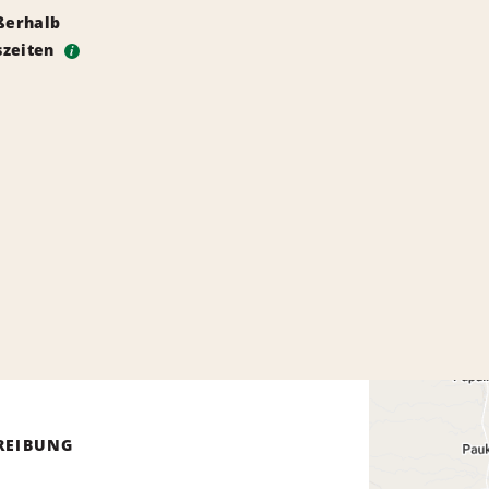
ßerhalb
szeiten
i
REIBUNG