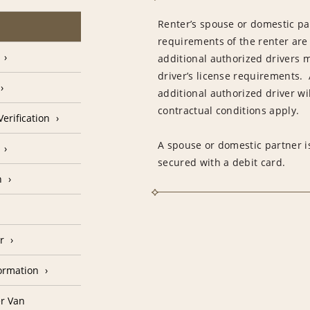
Renter’s spouse or domestic pa
requirements of the renter are
additional authorized drivers 
driver’s license requirements. 
additional authorized driver wil
contractual conditions apply.
erification
A spouse or domestic partner is
secured with a debit card.
n
r
formation
r Van