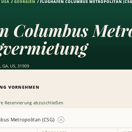
USA
GEORGIEN
FLUGHAFEN COLUMBUS METROPOLITAN (CSG
en Columbus Metr
gvermietung
, GA, US, 31909
RUNG VORNEHMEN
hre Reservierung abzuschließen
bus Metropolitan (CSG)
Station
entfernen