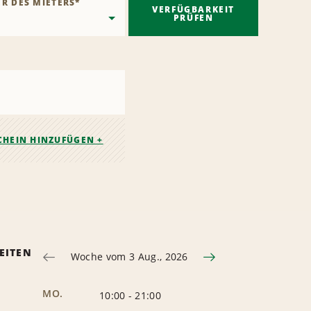
ER DES MIETERS
*
VERFÜGBARKEIT
PRÜFEN
CHEIN HINZUFÜGEN +
EITEN
Woche vom 3 Aug., 2026
MO.
10:00
-
21:00