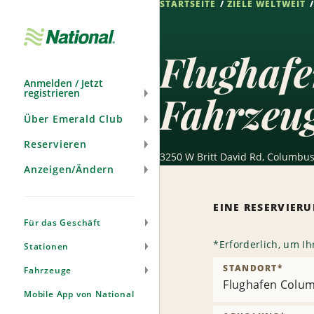
STARTSEITE
ZIELE WELTWEIT
Navigation
überspringen
Flughaf
Anmelden / Jetzt
registrieren
Fahrzeu
Über Emerald Club
Reservieren
3250 W Britt David Rd, Columbus
Anzeigen/Ändern
EINE RESERVIE
Für das Geschäft
*
Erforderlich, um I
Stationen
STANDORT
*
Fahrzeuge
Flughafen Colum
Mobile App von National