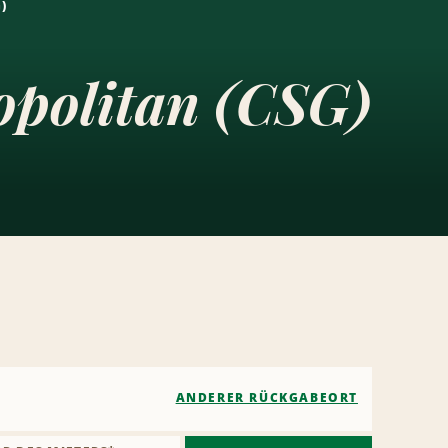
)
opolitan (CSG)
ANDERER RÜCKGABEORT