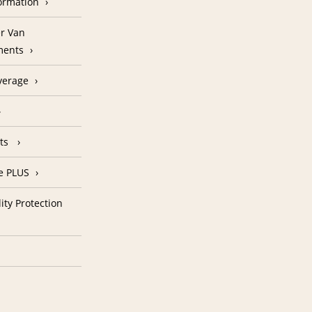
formation
r Van
ments
verage
nts
e PLUS
ity Protection