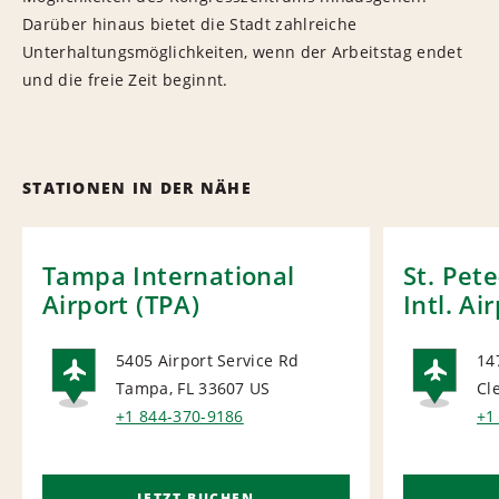
Darüber hinaus bietet die Stadt zahlreiche
Unterhaltungsmöglichkeiten, wenn der Arbeitstag endet
und die freie Zeit beginnt.
STATIONEN IN DER NÄHE
Tampa International
St. Pet
Airport (TPA)
Intl. Ai
5405 Airport Service Rd
14
Tampa, FL 33607
US
Cl
AIRPORT
AI
+1 844-370-9186
+1
JETZT BUCHEN