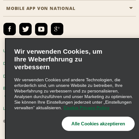
Das Business Rental Programm
Inhaltsübersicht
MOBILE APP VON NATIONAL
Barrierefreiheit
Partnerprogramme
Kontakt
Emerald Club Anmelden
E-Mail anmelden
Wir verwenden Cookies, um
Unternehmensinformationen
Nutzungsbedingungen
Ihre Weberfahrung zu
Datenschutzrichtlinie
Cookie-Richtlinie
verbessern
Datenschutzoptionen
Wir verwenden Cookies und andere Technologien, die
erforderlich sind, um unsere Website zu betreiben, Ihre
Beschwerdeverfahren nach dem Lieferkettensorgfaltspflichtengesetz
Weberfahrung zu verbessern und zu personalisieren,
Analysen durchzuführen und unser Marketing zu optimieren.
Sie können Ihre Einstellungen jederzeit unter „Einstellungen
verwalten“ aktualisieren.
Cookie Privacy Policy
Lieferkettensorgfaltspflichtengesetz (LkSG) Grundsatzerklärung
© 2026 Enterprise Holdings, Inc. Alle Rechte vorbehalten
Alle Cookies akzeptieren