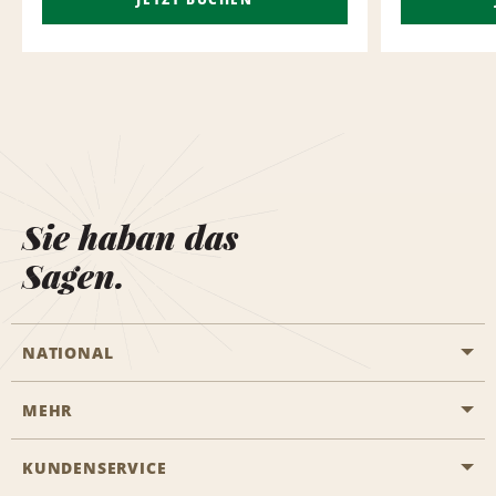
Sie haban das
Sagen.
NATIONAL
MEHR
Eine Reservierung vornehmen
Emerald Club
KUNDENSERVICE
Karriere