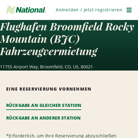
Navigation
überspringen
Anmelden / Jetzt registrieren
Men
Flughafen Broomfield Rocky
Mountain (BJC)
Fahrzeugvermietung
11755 Airport Way, Broomfield, CO, US, 80021
EINE RESERVIERUNG VORNEHMEN
RÜCKGABE AN GLEICHER STATION
RÜCKGABE AN ANDERER STATION
*
Erforderlich, um Ihre Reservierung abzuschließen