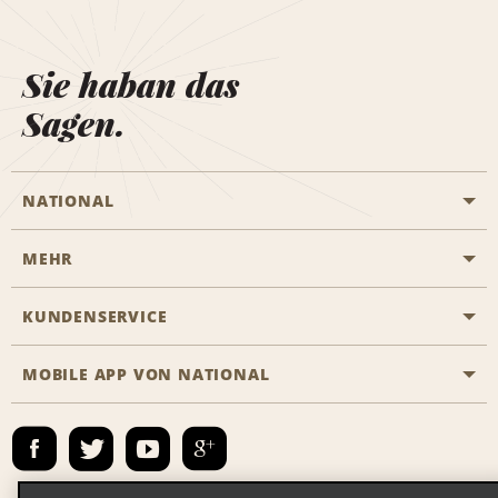
Sie haban das
Sagen.
NATIONAL
MEHR
Eine Reservierung vornehmen
Emerald Club
KUNDENSERVICE
Karriere
Das Business Rental Programm
Inhaltsübersicht
MOBILE APP VON NATIONAL
Barrierefreiheit
Partnerprogramme
Kontakt
Emerald Club Anmelden
E-Mail anmelden