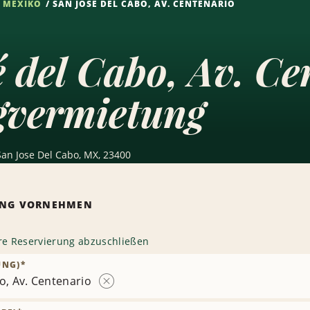
MEXIKO
SAN JOSÉ DEL CABO, AV. CENTENARIO
 del Cabo, Av. Ce
gvermietung
San Jose Del Cabo, MX, 23400
RUNG VORNEHMEN
hre Reservierung abzuschließen
UNG)
*
o, Av. Centenario
Station
entfernen