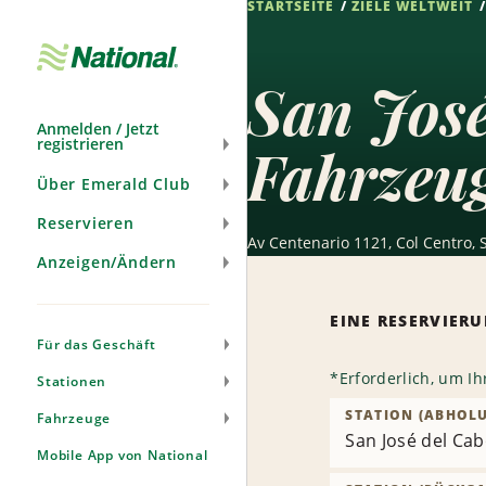
STARTSEITE
ZIELE WELTWEIT
Navigation
überspringen
San José
Anmelden / Jetzt
registrieren
Fahrzeu
Über Emerald Club
Reservieren
Av Centenario 1121, Col Centro, 
Anzeigen/Ändern
EINE RESERVIE
Für das Geschäft
*
Erforderlich, um I
Stationen
STATION (ABHOL
Fahrzeuge
San José del Cab
Mobile App von National