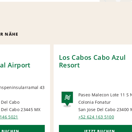
ER NÄHE
Los Cabos Cabo Azul
al Airport
Resort
anspeninsularramal 43
Paseo Malecon Lote 11 S 
ORT
 Del Cabo
Colonia Fonatur
NATIONA
e Del Cabo 23445
MX
San Jose Del Cabo 23400
 146 5021
+52 624 163 5100
T BUCHEN
JETZT BUCHEN