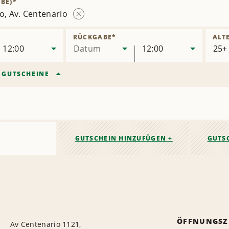
BE)
*
o, Av. Centenario
Station
entfernen
RÜCKGABE
*
ALT
12:00
Datum
12:00
/
GUTSCHEINE
GUTSCHEIN HINZUFÜGEN +
GUTS
ÖFFNUNGSZ
Av Centenario 1121,