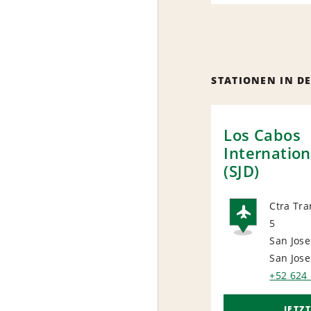
STATIONEN IN D
Los Cabos
Internation
(SJD)
Ctra Tr
5
AIRP
San Jose
San Jos
+52 624
JETZ