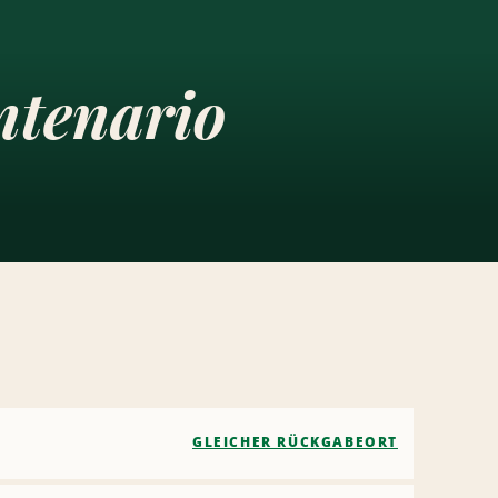
ntenario
GLEICHER RÜCKGABEORT