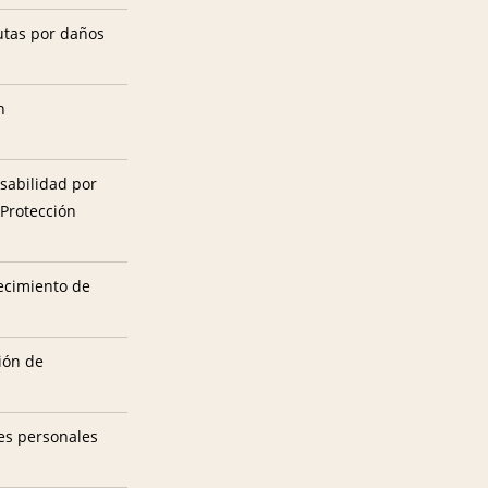
utas por daños
n
sabilidad por
 Protección
tecimiento de
ión de
es personales