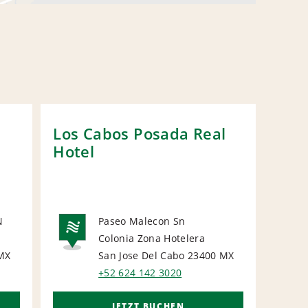
Los Cabos Posada Real
Dow
Hotel
Luc
N
Paseo Malecon Sn
N
Colonia Zona Hotelera
L
NATIONAL
MX
San Jose Del Cabo 23400
MX
+52 624 142 3020
JETZT BUCHEN