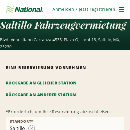
Navigation
überspringen
Anmelden / Jetzt registrieren
Men
Saltillo Fahrzeugvermietung
Blvd. Venustiano Carranza 4535, Plaza O, Local 13, Saltillo, MX,
25230
EINE RESERVIERUNG VORNEHMEN
RÜCKGABE AN GLEICHER STATION
RÜCKGABE AN ANDERER STATION
*
Erforderlich, um Ihre Reservierung abzuschließen
STANDORT
*
Saltillo