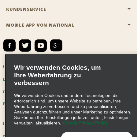
Emerald Club
KUNDENSERVICE
Karriere
Das Business Rental Programm
Inhaltsübersicht
MOBILE APP VON NATIONAL
Barrierefreiheit
Partnerprogramme
Kontakt
Emerald Club Anmelden
E-Mail anmelden
Wir verwenden Cookies, um
Unternehmensinformationen
Nutzungsbedingungen
Ihre Weberfahrung zu
Datenschutzrichtlinie
Cookie-Richtlinie
verbessern
Datenschutzoptionen
Wir verwenden Cookies und andere Technologien, die
erforderlich sind, um unsere Website zu betreiben, Ihre
Beschwerdeverfahren nach dem Lieferkettensorgfaltspflichtengesetz
Weberfahrung zu verbessern und zu personalisieren,
Analysen durchzuführen und unser Marketing zu optimieren.
Sie können Ihre Einstellungen jederzeit unter „Einstellungen
verwalten“ aktualisieren.
Cookie Privacy Policy
Lieferkettensorgfaltspflichtengesetz (LkSG) Grundsatzerklärung
© 2026 Enterprise Holdings, Inc. Alle Rechte vorbehalten