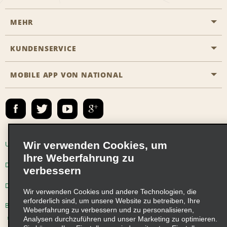
MEHR
Eine Reservierung vornehmen
Emerald Club
KUNDENSERVICE
Karriere
Das Business Rental Programm
Inhaltsübersicht
MOBILE APP VON NATIONAL
Barrierefreiheit
Partnerprogramme
Kontakt
Emerald Club Anmelden
E-Mail anmelden
Wir verwenden Cookies, um
Unternehmensinformationen
Nutzungsbedingungen
Ihre Weberfahrung zu
Datenschutzrichtlinie
Cookie-Richtlinie
verbessern
Datenschutzoptionen
Wir verwenden Cookies und andere Technologien, die
erforderlich sind, um unsere Website zu betreiben, Ihre
Beschwerdeverfahren nach dem Lieferkettensorgfaltspflichtengesetz
Weberfahrung zu verbessern und zu personalisieren,
Analysen durchzuführen und unser Marketing zu optimieren.