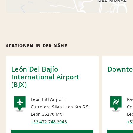
STATIONEN IN DER NÄHE
León Del Bajío
Downto
International Airport
(BJX)
Leon Intl Airport
Pa
Carretera Silao Leon Km 5 5
Co
AIRPORT
NA
Leon 36270
MX
Le
+52 472 748 2043
+5