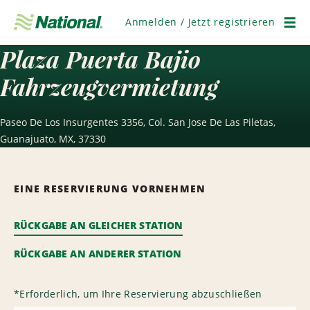
Navigation
überspringen
Anmelden / Jetzt registrieren
Men
Plaza Puerta Bajio
Fahrzeugvermietung
Paseo De Los Insurgentes 3356, Col. San Jose De Las Piletas,
Guanajuato, MX, 37330
EINE RESERVIERUNG VORNEHMEN
RÜCKGABE AN GLEICHER STATION
RÜCKGABE AN ANDERER STATION
*
Erforderlich, um Ihre Reservierung abzuschließen