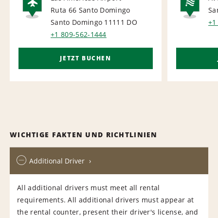
Ruta 66 Santo Domingo
Sa
AIRPORT
NA
Santo Domingo 11111
DO
+1
+1 809-562-1444
JETZT BUCHEN
WICHTIGE FAKTEN UND RICHTLINIEN
Additional Driver
All additional drivers must meet all rental
requirements. All additional drivers must appear at
the rental counter, present their driver's license, and