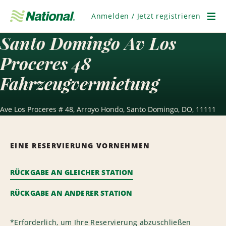
Navigation
überspringen
Anmelden / Jetzt registrieren
Men
Santo Domingo Av Los
Proceres 48
Fahrzeugvermietung
Ave Los Proceres # 48, Arroyo Hondo, Santo Domingo, DO, 11111
EINE RESERVIERUNG VORNEHMEN
RÜCKGABE AN GLEICHER STATION
RÜCKGABE AN ANDERER STATION
*
Erforderlich, um Ihre Reservierung abzuschließen