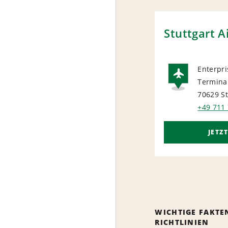
Stuttgart A
Enterpri
Termina
AIRP
70629 St
+49 711
JETZ
WICHTIGE FAKTE
RICHTLINIEN