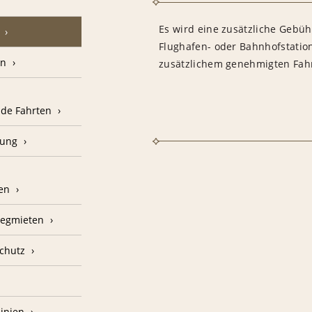
Es wird eine zusätzliche Gebü
Flughafen- oder Bahnhofstatio
en
zusätzlichem genehmigten Fah
nde Fahrten
kung
en
nwegmieten
schutz
linien