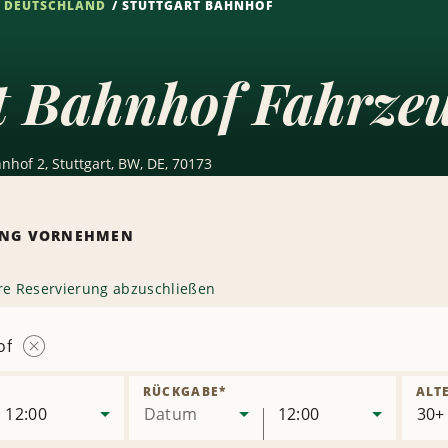
DEUTSCHLAND
STUTTGART BAHNHOF
rt Bahnhof Fahrze
hof 2, Stuttgart, BW, DE, 70173
RUNG VORNEHMEN
hre Reservierung abzuschließen
of
Station
entfernen
RÜCKGABE
*
ALT
12:00
Datum
12:00