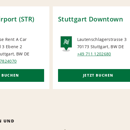
irport (STR)
Stuttgart Downtown
se Rent A Car
Lautenschlagerstrasse 3
l 3 Ebene 2
70173 Stuttgart, BW
DE
ORT
NATIONA
uttgart, BW
DE
+49 711 1202680
 7824070
T BUCHEN
JETZT BUCHEN
N UND