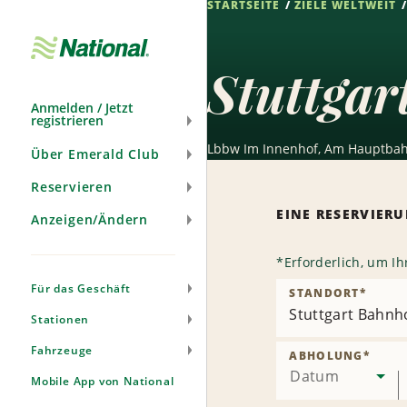
STARTSEITE
ZIELE WELTWEIT
Navigation
überspringen
Stuttga
Anmelden / Jetzt
registrieren
Lbbw Im Innenhof, Am Hauptbahn
Über Emerald Club
Reservieren
EINE RESERVIE
Anzeigen/Ändern
*
Erforderlich, um I
Für das Geschäft
STANDORT
*
Stuttgart Bahnh
Stationen
Fahrzeuge
ABHOLUNG
*
Datum
Mobile App von National