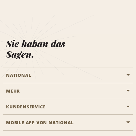
Sie haban das
Sagen.
NATIONAL
MEHR
Eine Reservierung vornehmen
Emerald Club
KUNDENSERVICE
Karriere
Das Business Rental Programm
Inhaltsübersicht
MOBILE APP VON NATIONAL
Barrierefreiheit
Partnerprogramme
Kontakt