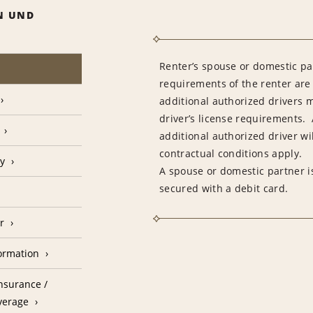
N UND
Renter’s spouse or domestic pa
requirements of the renter are
additional authorized drivers 
driver’s license requirements. 
additional authorized driver wil
contractual conditions apply.
cy
A spouse or domestic partner is
secured with a debit card.
r
formation
nsurance /
verage