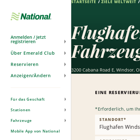
STARTSEITE
ZIELE WELTWEIT
Navigation
überspringen
Flughaf
Anmelden / Jetzt
registrieren
Fahrzeu
Über Emerald Club
Reservieren
3200 Cabana Road E, Windsor, O
Anzeigen/Ändern
EINE RESERVIE
Für das Geschäft
*
Erforderlich, um I
Stationen
STANDORT
*
Fahrzeuge
Flughafen Winds
Mobile App von National