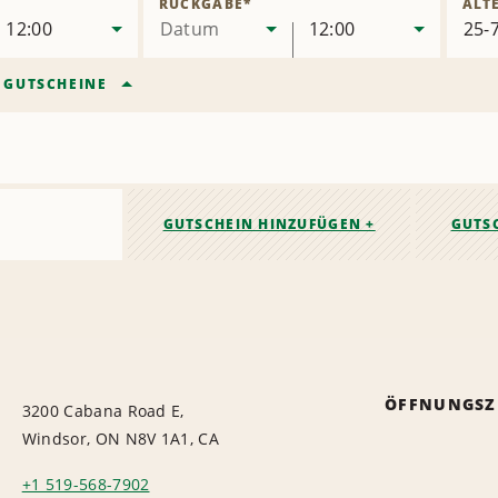
RÜCKGABE
*
ALT
12:00
Datum
12:00
/
GUTSCHEINE
GUTSCHEIN HINZUFÜGEN +
GUTS
ÖFFNUNGSZ
3200 Cabana Road E,
Windsor, ON N8V 1A1, CA
+1 519-568-7902