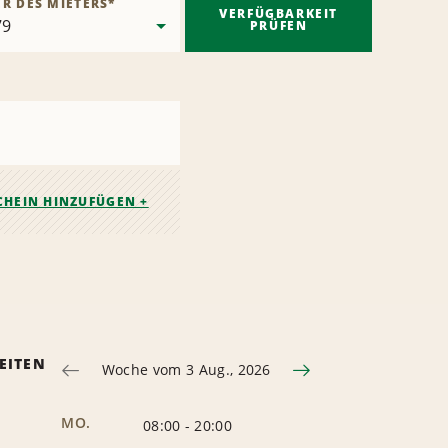
ER DES MIETERS
*
VERFÜGBARKEIT
PRÜFEN
CHEIN HINZUFÜGEN +
EITEN
Woche vom 3 Aug., 2026
MO.
08:00
-
20:00