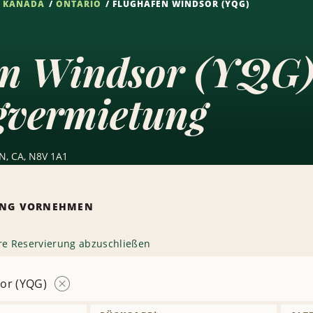
KANADA
ONTARIO
FLUGHAFEN WINDSOR (YQG)
en Windsor (YQG
gvermietung
N, CA, N8V 1A1
RUNG VORNEHMEN
hre Reservierung abzuschließen
or (YQG)
Station
entfernen