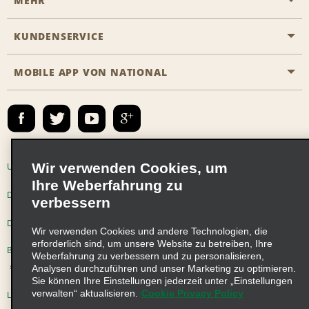
MEHR
Eine Reservierung vornehmen
Emerald Club
KUNDENSERVICE
Karriere
Das Business Rental Programm
Inhaltsübersicht
MOBILE APP VON NATIONAL
Barrierefreiheit
Partnerprogramme
Kontakt
Emerald Club Anmelden
E-Mail anmelden
Wir verwenden Cookies, um
Unternehmensinformationen
Nutzungsbedingungen
Ihre Weberfahrung zu
Datenschutzrichtlinie
Cookie-Richtlinie
verbessern
Datenschutzoptionen
Wir verwenden Cookies und andere Technologien, die
erforderlich sind, um unsere Website zu betreiben, Ihre
Beschwerdeverfahren nach dem Lieferkettensorgfaltspflichtengesetz
Weberfahrung zu verbessern und zu personalisieren,
Analysen durchzuführen und unser Marketing zu optimieren.
Sie können Ihre Einstellungen jederzeit unter „Einstellungen
verwalten“ aktualisieren.
Cookie Privacy Policy
Lieferkettensorgfaltspflichtengesetz (LkSG) Grundsatzerklärung