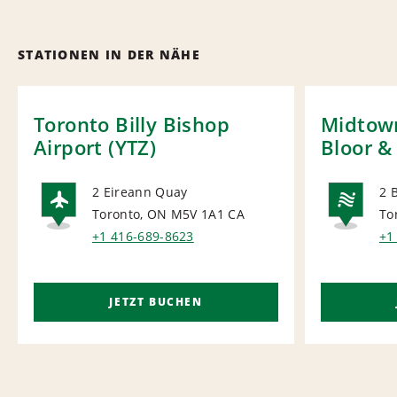
STATIONEN IN DER NÄHE
Toronto Billy Bishop
Midtow
Airport (YTZ)
Bloor &
2 Eireann Quay
2 
Toronto, ON M5V 1A1
CA
To
AIRPORT
NA
+1 416-689-8623
+1
JETZT BUCHEN