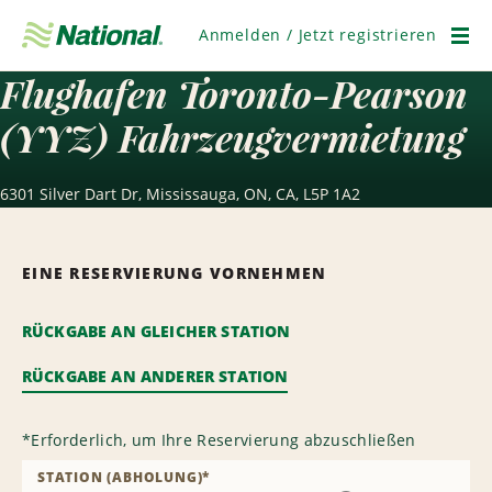
Navigation
überspringen
Anmelden / Jetzt registrieren
Men
Flughafen Toronto-Pearson
(YYZ) Fahrzeugvermietung
6301 Silver Dart Dr, Mississauga, ON, CA, L5P 1A2
EINE RESERVIERUNG VORNEHMEN
RÜCKGABE AN GLEICHER STATION
RÜCKGABE AN ANDERER STATION
*
Erforderlich, um Ihre Reservierung abzuschließen
STATION (ABHOLUNG)
*