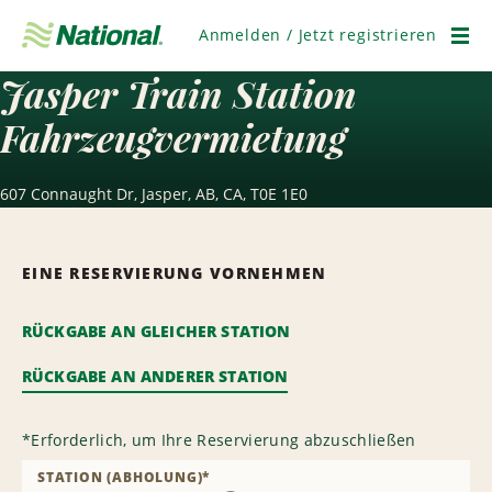
Navigation
überspringen
Anmelden / Jetzt registrieren
Men
Jasper Train Station
Fahrzeugvermietung
607 Connaught Dr, Jasper, AB, CA, T0E 1E0
EINE RESERVIERUNG VORNEHMEN
RÜCKGABE AN GLEICHER STATION
RÜCKGABE AN ANDERER STATION
*
Erforderlich, um Ihre Reservierung abzuschließen
STATION (ABHOLUNG)
*