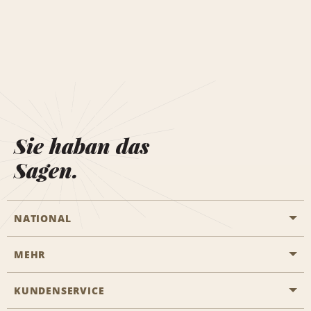
Sie haban das
Sagen.
NATIONAL
MEHR
Eine Reservierung vornehmen
Emerald Club
KUNDENSERVICE
Karriere