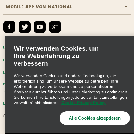
Das Business Rental Programm
Inhaltsübersicht
MOBILE APP VON NATIONAL
Barrierefreiheit
Partnerprogramme
Kontakt
Emerald Club Anmelden
E-Mail anmelden
Wir verwenden Cookies, um
Unternehmensinformationen
Nutzungsbedingungen
Ihre Weberfahrung zu
Datenschutzrichtlinie
Cookie-Richtlinie
verbessern
Datenschutzoptionen
Wir verwenden Cookies und andere Technologien, die
erforderlich sind, um unsere Website zu betreiben, Ihre
Beschwerdeverfahren nach dem Lieferkettensorgfaltspflichtengesetz
Weberfahrung zu verbessern und zu personalisieren,
Analysen durchzuführen und unser Marketing zu optimieren.
Sie können Ihre Einstellungen jederzeit unter „Einstellungen
verwalten“ aktualisieren.
Cookie Privacy Policy
Lieferkettensorgfaltspflichtengesetz (LkSG) Grundsatzerklärung
© 2026 Enterprise Holdings, Inc. Alle Rechte vorbehalten
Alle Cookies akzeptieren