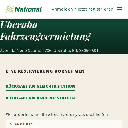
Navigation
überspringen
Anmelden / Jetzt registrieren
Men
Uberaba
Fahrzeugvermietung
Avenida Nene Sabino 2706, Uberaba, BR, 38050 501
EINE RESERVIERUNG VORNEHMEN
RÜCKGABE AN GLEICHER STATION
RÜCKGABE AN ANDERER STATION
*
Erforderlich, um Ihre Reservierung abzuschließen
STANDORT
*