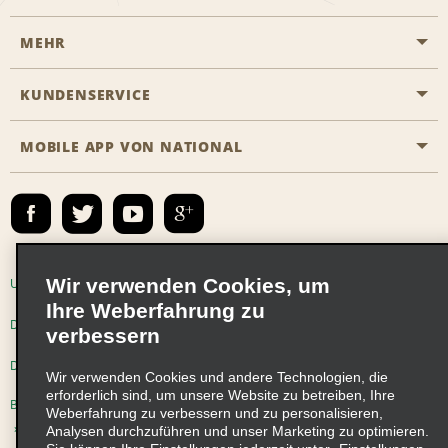
MEHR
Eine Reservierung vornehmen
Emerald Club
KUNDENSERVICE
Karriere
Das Business Rental Programm
Inhaltsübersicht
MOBILE APP VON NATIONAL
Barrierefreiheit
Partnerprogramme
Kontakt
Emerald Club Anmelden
E-Mail anmelden
Wir verwenden Cookies, um
Unternehmensinformationen
Nutzungsbedingungen
Ihre Weberfahrung zu
Datenschutzrichtlinie
Cookie-Richtlinie
verbessern
Datenschutzoptionen
Wir verwenden Cookies und andere Technologien, die
erforderlich sind, um unsere Website zu betreiben, Ihre
Beschwerdeverfahren nach dem Lieferkettensorgfaltspflichtengesetz
Weberfahrung zu verbessern und zu personalisieren,
Analysen durchzuführen und unser Marketing zu optimieren.