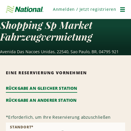
Navigation
überspringen
Anmelden / Jetzt registrieren
Men
Shopping Sp Market
Fahrzeugvermietung
Avenida Das Nacoes Unidas, 22540, Sao Paulo, BR, 04795 921
EINE RESERVIERUNG VORNEHMEN
RÜCKGABE AN GLEICHER STATION
RÜCKGABE AN ANDERER STATION
*
Erforderlich, um Ihre Reservierung abzuschließen
STANDORT
*