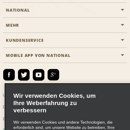
NATIONAL
MEHR
Eine Reservierung vornehmen
Emerald Club
KUNDENSERVICE
Karriere
Das Business Rental Programm
Inhaltsübersicht
MOBILE APP VON NATIONAL
Barrierefreiheit
Partnerprogramme
Kontakt
Emerald Club Anmelden
E-Mail anmelden
Wir verwenden Cookies, um
Unternehmensinformationen
Nutzungsbedingungen
Ihre Weberfahrung zu
Datenschutzrichtlinie
Cookie-Richtlinie
verbessern
Datenschutzoptionen
Wir verwenden Cookies und andere Technologien, die
erforderlich sind, um unsere Website zu betreiben, Ihre