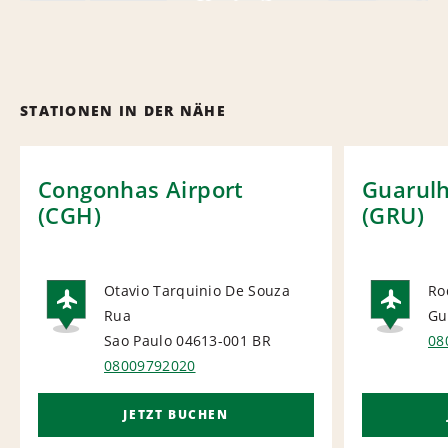
STATIONEN IN DER NÄHE
Congonhas Airport
Guarulh
(CGH)
(GRU)
Otavio Tarquinio De Souza
Ro
Rua
Gu
AIRPORT
AI
Sao Paulo 04613-001
BR
08
08009792020
JETZT BUCHEN