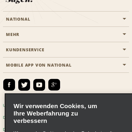
NATIONAL
MEHR
Eine Reservierung vornehmen
Emerald Club
KUNDENSERVICE
Karriere
Das Business Rental Programm
Inhaltsübersicht
MOBILE APP VON NATIONAL
Barrierefreiheit
Partnerprogramme
Kontakt
Emerald Club Anmelden
E-Mail anmelden
Wir verwenden Cookies, um
Unternehmensinformationen
Nutzungsbedingungen
Ihre Weberfahrung zu
Datenschutzrichtlinie
Cookie-Richtlinie
verbessern
Datenschutzoptionen