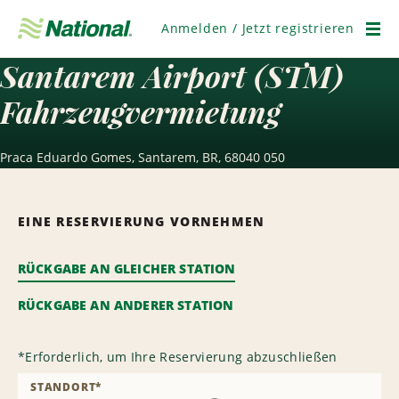
Navigation
überspringen
Anmelden / Jetzt registrieren
Men
Santarem Airport (STM)
Fahrzeugvermietung
Praca Eduardo Gomes, Santarem, BR, 68040 050
EINE RESERVIERUNG VORNEHMEN
RÜCKGABE AN GLEICHER STATION
RÜCKGABE AN ANDERER STATION
*
Erforderlich, um Ihre Reservierung abzuschließen
STANDORT
*