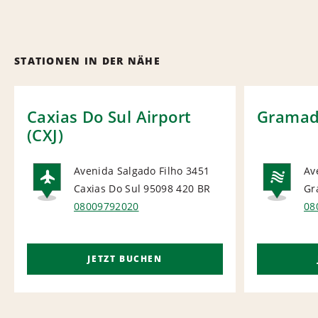
STATIONEN IN DER NÄHE
Caxias Do Sul Airport
Grama
(CXJ)
Avenida Salgado Filho 3451
Av
Caxias Do Sul 95098 420
BR
Gr
AIRPORT
NA
08009792020
08
JETZT BUCHEN