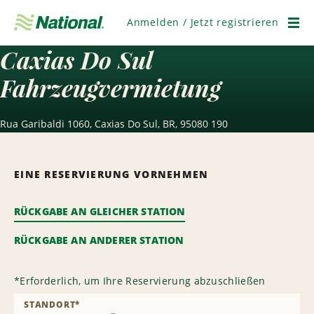
Navigation
überspringen
Anmelden / Jetzt registrieren
Men
Caxias Do Sul
Fahrzeugvermietung
Rua Garibaldi 1060, Caxias Do Sul, BR, 95080 190
EINE RESERVIERUNG VORNEHMEN
RÜCKGABE AN GLEICHER STATION
RÜCKGABE AN ANDERER STATION
*
Erforderlich, um Ihre Reservierung abzuschließen
STANDORT
*