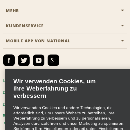
MEHR
Eine Reservierung vornehmen
Emerald Club
KUNDENSERVICE
Karriere
Das Business Rental Programm
Inhaltsübersicht
MOBILE APP VON NATIONAL
Barrierefreiheit
Partnerprogramme
Kontakt
Emerald Club Anmelden
E-Mail anmelden
Wir verwenden Cookies, um
Unternehmensinformationen
Nutzungsbedingungen
Ihre Weberfahrung zu
Datenschutzrichtlinie
Cookie-Richtlinie
verbessern
Datenschutzoptionen
Wir verwenden Cookies und andere Technologien, die
erforderlich sind, um unsere Website zu betreiben, Ihre
Beschwerdeverfahren nach dem Lieferkettensorgfaltspflichtengesetz
Weberfahrung zu verbessern und zu personalisieren,
Analysen durchzuführen und unser Marketing zu optimieren.
Sie können Ihre Einstellungen jederzeit unter „Einstellungen