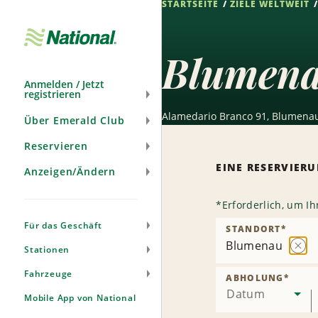
STARTSEITE
ZIELE WELTWEIT
Navigation
überspringen
Blumena
Anmelden / Jetzt
registrieren
Alamedario Branco 91, Blumenau
Über Emerald Club
Reservieren
EINE RESERVIE
Anzeigen/Ändern
*
Erforderlich, um I
Für das Geschäft
STANDORT
*
Blumenau
Stationen
Stat
entf
Fahrzeuge
ABHOLUNG
*
Datum
Mobile App von National