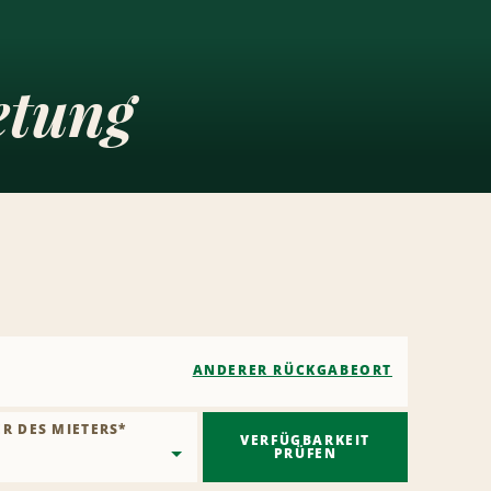
etung
ANDERER RÜCKGABEORT
ER DES MIETERS
*
VERFÜGBARKEIT
PRÜFEN