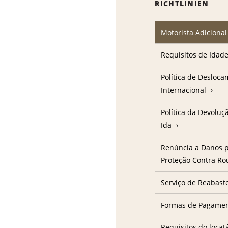
RICHTLINIEN
Motorista Adicional
Requisitos de Idad
Política de Desloc
Internacional
Política da Devolu
Ida
Renúncia a Danos p
Proteção Contra R
Serviço de Reabast
Formas de Pagame
Requisitos do locat