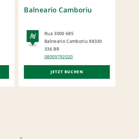
Balneario Camboriu
Jar
Rua 3000 685
Balneario Camboriu 88330
L
NATIONAL
N
336
BR
08009792020
JETZT BUCHEN