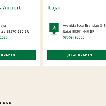
 Airport
Itajai
Gaya
Avenida Joca Brandao 313
tes 88370-280
BR
Itajai 88301 440
BR
ORT
NATIONA
2020
08009792020
T BUCHEN
JETZT BUCHEN
N UND