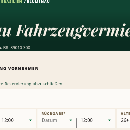
BRASILIEN
BLUMENAU
u Fahrzeugvermi
, BR, 89010 300
RUNG VORNEHMEN
hre Reservierung abzuschließen
ion
ernen
RÜCKGABE
*
ALT
12:00
Datum
12:00