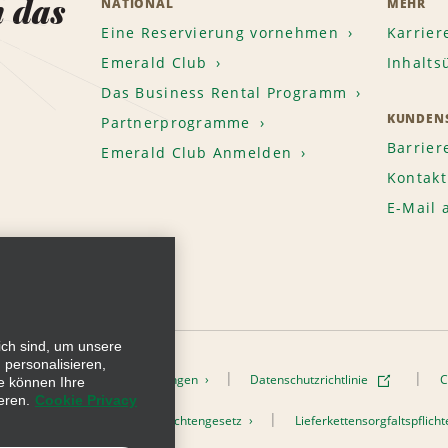
n das
NATIONAL
MEHR
Eine Reservierung vornehmen
Karrier
Emerald Club
Inhalts
Das Business Rental Programm
KUNDENS
Partnerprogramme
Barrier
Emerald Club Anmelden
Kontakt
E-Mail
ich sind, um unsere
 personalisieren,
onen
Nutzungsbedingungen
Datenschutzrichtlinie
C
e können Ihre
eren.
Cookie Privacy
h dem Lieferkettensorgfaltspflichtengesetz
Lieferkettensorgfaltspflic