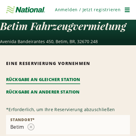
Navigation
überspringen
Anmelden / Jetzt registrieren
Men
Betim Fahrzeugvermietung
Avenida Bandeirantes 450, Betim, BR, 32670 248
EINE RESERVIERUNG VORNEHMEN
RÜCKGABE AN GLEICHER STATION
RÜCKGABE AN ANDERER STATION
*
Erforderlich, um Ihre Reservierung abzuschließen
STANDORT
*
Betim
Station