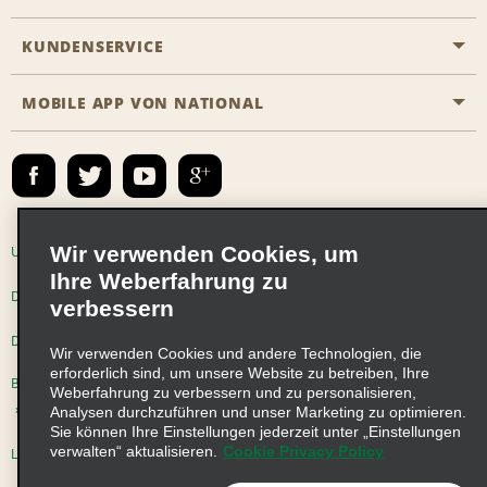
Emerald Club
KUNDENSERVICE
Karriere
Das Business Rental Programm
Inhaltsübersicht
MOBILE APP VON NATIONAL
Barrierefreiheit
Partnerprogramme
Kontakt
Emerald Club Anmelden
E-Mail anmelden
Wir verwenden Cookies, um
Unternehmensinformationen
Nutzungsbedingungen
Ihre Weberfahrung zu
Datenschutzrichtlinie
Cookie-Richtlinie
verbessern
Datenschutzoptionen
Wir verwenden Cookies und andere Technologien, die
erforderlich sind, um unsere Website zu betreiben, Ihre
Beschwerdeverfahren nach dem Lieferkettensorgfaltspflichtengesetz
Weberfahrung zu verbessern und zu personalisieren,
Analysen durchzuführen und unser Marketing zu optimieren.
Sie können Ihre Einstellungen jederzeit unter „Einstellungen
verwalten“ aktualisieren.
Cookie Privacy Policy
Lieferkettensorgfaltspflichtengesetz (LkSG) Grundsatzerklärung