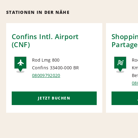
STATIONEN IN DER NÄHE
Confins Intl. Airport
Shoppi
(CNF)
Partage
Rod Lmg 800
Ro
Confins 33400-000
BR
Km
AIRPORT
NA
08009792020
Be
08
JETZT BUCHEN