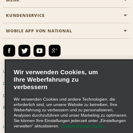
Eine Reservierung vornehmen
Emerald Club
KUNDENSERVICE
Karriere
Das Business Rental Programm
Inhaltsübersicht
MOBILE APP VON NATIONAL
Barrierefreiheit
Partnerprogramme
Kontakt
Emerald Club Anmelden
E-Mail anmelden
Wir verwenden Cookies, um
Unternehmensinformationen
Nutzungsbedingungen
Ihre Weberfahrung zu
Datenschutzrichtlinie
Cookie-Richtlinie
verbessern
Datenschutzoptionen
Wir verwenden Cookies und andere Technologien, die
erforderlich sind, um unsere Website zu betreiben, Ihre
Beschwerdeverfahren nach dem Lieferkettensorgfaltspflichtengesetz
Weberfahrung zu verbessern und zu personalisieren,
Analysen durchzuführen und unser Marketing zu optimieren.
Sie können Ihre Einstellungen jederzeit unter „Einstellungen
verwalten“ aktualisieren.
Cookie Privacy Policy
Lieferkettensorgfaltspflichtengesetz (LkSG) Grundsatzerklärung